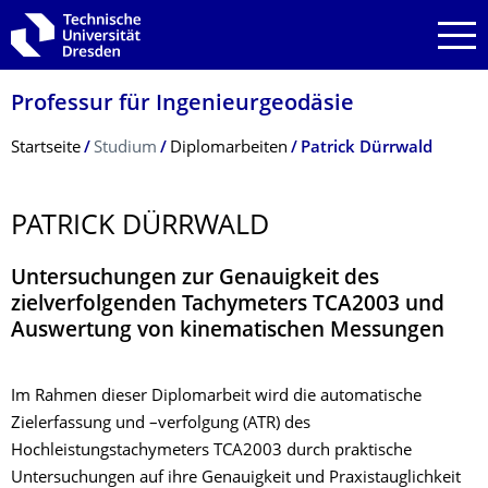
Zur Hauptnavigation springen
Zur Suche springen
Zum Inhalt springen
Professur für Ingenieurgeodäsie
Breadcrumb-Menü
Startseite
Studium
Diplomarbeiten
Patrick Dürrwald
PATRICK DÜRRWALD
Untersuchungen zur Genauigkeit des
zielverfolgenden Tachymeters TCA2003 und
Auswertung von kinematischen Messungen
Im Rahmen dieser Diplomarbeit wird die automatische
Zielerfassung und –verfolgung (ATR) des
Hochleistungstachymeters TCA2003 durch praktische
Untersuchungen auf ihre Genauigkeit und Praxistauglichkeit