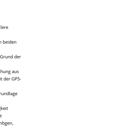
lere
n beiden
 Grund der
chung aus
it der GPS-
Grundlage
keit
e
unbgen,