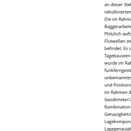
an dieser St
rekultivierte
Die im Rahme
Baggerarbeit
Plötzlich au
Flutwellen st
befindet. Es
Tagebauseen
wurde im Rah
funkferngest
unbemanntes
und Position
Im Rahmen d
Geodimeter/
Kombination 
Genauigkeits
Lagekomponen
Lagegenauigk