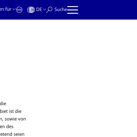
en für
DE
Suche
die
et ist die
n, sowie von
len des
retend seien