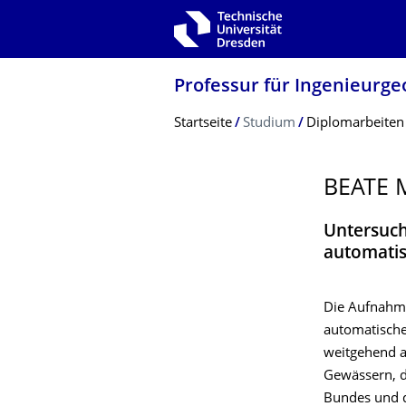
Zur Hauptnavigation springen
Zur Suche springen
Zum Inhalt springen
Professur für Ingenieurge
Breadcrumb-Menü
Startseite
Studium
Diplomarbeiten
BEATE 
Untersuch
automatis
Die Aufnahm
automatische 
weitgehend a
Gewässern, d
Bundes und d