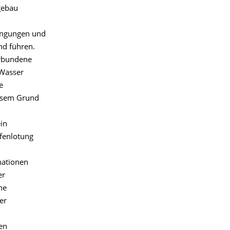
gebau
rengungen und
nd führen.
erbundene
 Wasser
e
iesem Grund
in
fenlotung
nationen
er
ne
er
en