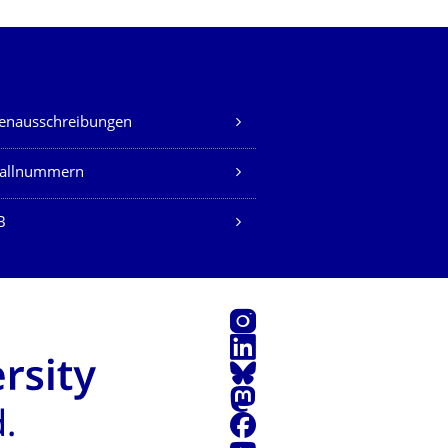
lenausschreibungen
fallnummern
B
Instagram
LinkedIn
Bluesky
Mastodon
Facebook
Youtube