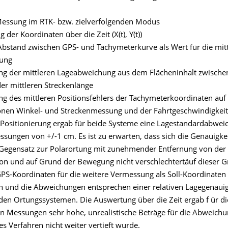
 Messung im RTK- bzw. zielverfolgenden Modus
 der Koordinaten über die Zeit (X(t), Y(t))
 Abstand zwischen GPS- und Tachymeterkurve als Wert für die mitt
ung
g der mittleren Lageabweichung aus dem Flächeninhalt zwische
er mittleren Streckenlänge
g des mittleren Positionsfehlers der Tachymeterkoordinaten auf
onen Winkel- und Streckenmessung und der Fahrtgeschwindigkeit
e Positionierung ergab für beide Systeme eine Lagestandardabwei
ssungen von +/-1 cm. Es ist zu erwarten, dass sich die Genauigke
egensatz zur Polarortung mit zunehmender Entfernung von der
ion und auf Grund der Bewegung nicht verschlechtertäuf dieser 
PS-Koordinaten für die weitere Vermessung als Soll-Koordinaten
 und die Abweichungen entsprechen einer relativen Lagegenauig
den Ortungssystemen. Die Auswertung über die Zeit ergab f ür di
n Messungen sehr hohe, unrealistische Beträge für die Abweich
s Verfahren nicht weiter vertieft wurde.