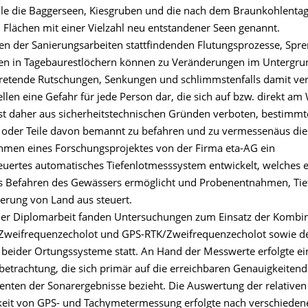
elle die Baggerseen, Kiesgruben und die nach dem Braunkohlenta
n Flächen mit einer Vielzahl neu entstandener Seen genannt.
n der Sanierungsarbeiten stattfindenden Flutungsprozesse, Sp
en in Tagebaurestlöchern können zu Veränderungen im Untergru
ftretende Rutschungen, Senkungen und schlimmstenfalls damit v
ellen eine Gefahr für jede Person dar, die sich auf bzw. direkt am
 ist daher aus sicherheitstechnischen Gründen verboten, bestimmt
 oder Teile davon bemannt zu befahren und zu vermessenäus d
men eines Forschungsprojektes von der Firma eta-AG ein
euertes automatisches Tiefenlotmesssystem entwickelt, welches e
 Befahren des Gewässers ermöglicht und Probenentnahmen, Tie
ierung von Land aus steuert.
er Diplomarbeit fanden Untersuchungen zum Einsatz der Kombi
Zweifrequenzecholot und GPS-RTK/Zweifrequenzecholot sowie d
beider Ortungssysteme statt. An Hand der Messwerte erfolgte ei
betrachtung, die sich primär auf die erreichbaren Genauigkeitend
ten der Sonarergebnisse bezieht. Die Auswertung der relativen
eit von GPS- und Tachymetermessung erfolgte nach verschieden