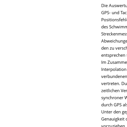
Die Auswertu
GPS- und Tac
Positionsfeh
des Schwimmk
Streckenmess
Abweichungen
den zu vers
entsprechen 
Im Zusammenh
Interpolatio
verbundenen 
vertreten. D
zeitlichen V
synchroner W
durch GPS al
Unter den ge
Genauigkeit 
vorzuziehen, 