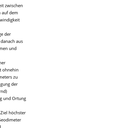
eit zwischen
h auf dem
windigkeit
ge der
 danach aus
mmen und
ner
t ohnehin
meters zu
igung der
rnd)
ng und Ortung
Ziel höchster
 Geodimeter
d