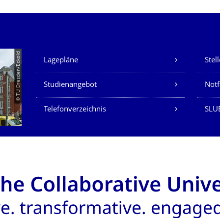
Unsere Dienste
© TU Dresden/Eckold
Lagepläne
Stel
Studienangebot
Not
Telefonverzeichnis
SLU