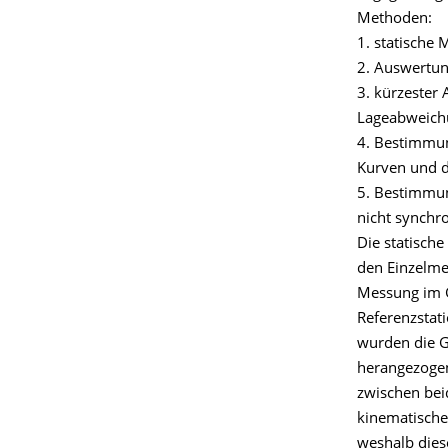
Methoden:
1. statische
2. Auswertung
3. kürzester
Lageabweich
4. Bestimmun
Kurven und d
5. Bestimmun
nicht synchr
Die statisch
den Einzelme
Messung im G
Referenzstat
wurden die G
herangezogen
zwischen bei
kinematische
weshalb diese