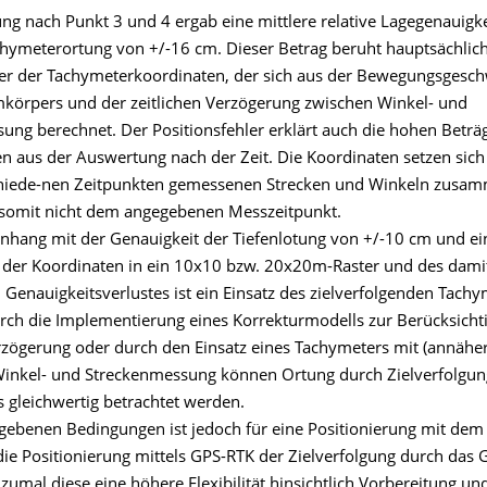
ng nach Punkt 3 und 4 ergab eine mittlere relative Lagegenauigk
hymeterortung von +/-16 cm. Dieser Betrag beruht hauptsächlic
ler der Tachymeterkoordinaten, der sich aus der Bewegungsgesch
örpers und der zeitlichen Verzögerung zwischen Winkel- und
ung berechnet. Der Positionsfehler erklärt auch die hohen Beträ
 aus der Auswertung nach der Zeit. Die Koordinaten setzen sich
chiede-nen Zeitpunkten gemessenen Strecken und Winkeln zusa
somit nicht dem angegebenen Messzeitpunkt.
ang mit der Genauigkeit der Tiefenlotung von +/-10 cm und ei
n der Koordinaten in ein 10x10 bzw. 20x20m-Raster und des dami
Genauigkeitsverlustes ist ein Einsatz des zielverfolgenden Tachy
urch die Implementierung eines Korrekturmodells zur Berücksicht
erzögerung oder durch den Einsatz eines Tachymeters mit (annähe
inkel- und Streckenmessung können Ortung durch Zielverfolgu
s gleichwertig betrachtet werden.
gebenen Bedingungen ist jedoch für eine Positionierung mit dem 
die Positionierung mittels GPS-RTK der Zielverfolgung durch das
zumal diese eine höhere Flexibilität hinsichtlich Vorbereitung un