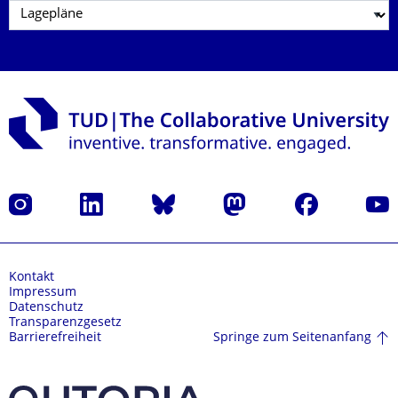
Instagram
LinkedIn
Bluesky
Mastodon
Facebook
Yout
Kontakt
Impressum
Datenschutz
Transparenzgesetz
Springe zum Seitenanfang
Barrierefreiheit