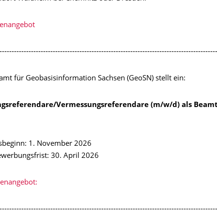
lenangebot
-----------------------------------------------------------------------------------------
mt für Geobasisinformation Sachsen (GeoSN) stellt ein:
gsreferendare/Vermessungsreferendare (m/w/d) als Beamt
sbeginn: 1. November 2026
werbungsfrist: 30. April 2026
lenangebot:
-----------------------------------------------------------------------------------------