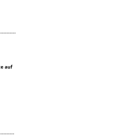
-----------
e auf
----------