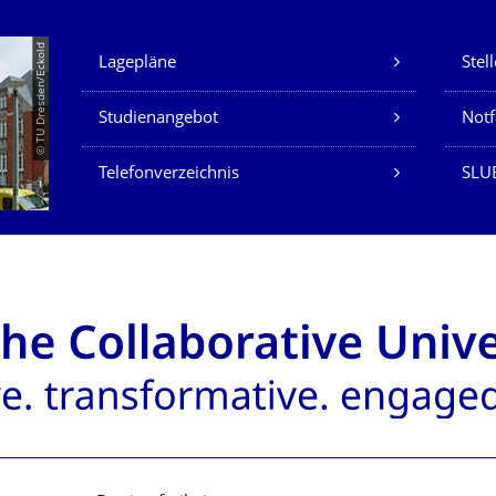
Unsere Dienste
© TU Dresden/Eckold
Lagepläne
Stel
Studienangebot
Not
Telefonverzeichnis
SLU