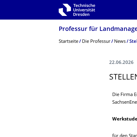
Zur Hauptnavigation springen
Zur Suche springen
Zum Inhalt springen
Professur für Landmana
Breadcrumb-Menü
Startseite
Die Professur
News
Ste
22.06.2026
STELLE
Die Firma E
SachsenEner
Werkstude
für den St