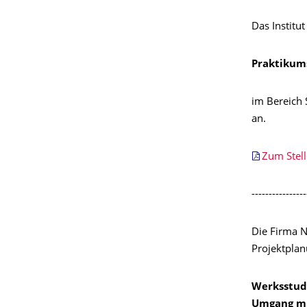
Das Institu
Praktikum
im Bereich 
an.
Zum Stel
----------------
Die Firma 
Projektpla
Werksstude
Umgang mi