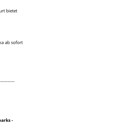
rt bietet
a ab sofort
-----------
arks -