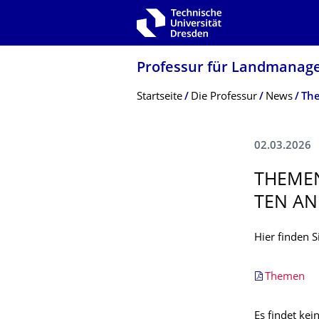
Zur Hauptnavigation springen
Zur Suche springen
Zum Inhalt springen
Professur für Landmana
Breadcrumb-Menü
Startseite
Die Professur
News
The
02.03.2026
THEMEN
TEN AN
Hier finden 
Themen
Es findet kei