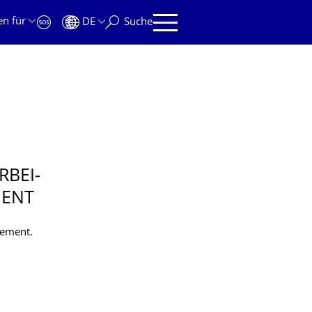
en für
DE
Suche
RBEI­
MENT
gement.