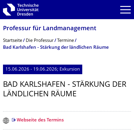
Zur Hauptnavigation springen
Zur Suche springen
Zum Inhalt springen
Professur für Landmanagement
Breadcrumb-Menü
Startseite
Die Professur
Termine
Bad Karlshafen - Stärkung der ländlichen Räume
15.06.2026 - 19.06.2026; Exkursion
BAD KARLSHAFEN - STÄRKUNG DER
LÄNDLICHEN RÄUME
Webseite des Termins