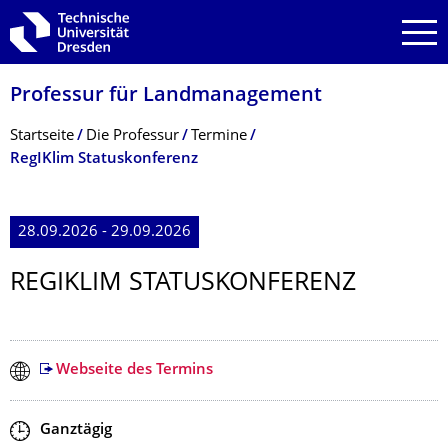
Zur Hauptnavigation springen
Zur Suche springen
Zum Inhalt springen
Professur für Landmanagement
Breadcrumb-Menü
Startseite
Die Professur
Termine
RegIKlim Statuskonferenz
28.09.2026 - 29.09.2026
REGIKLIM STATUSKONFERENZ
Webseite des Termins
Zeit
Ganztägig