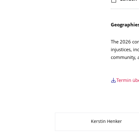
Geographies 
The 2026 conf
injustices, i
community, a
Termin ü
Zu dieser Seite
Kerstin Henker