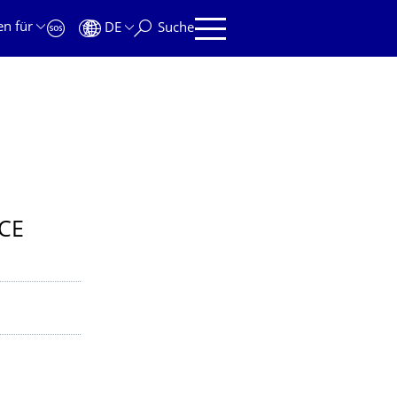
en für
DE
Suche
CE