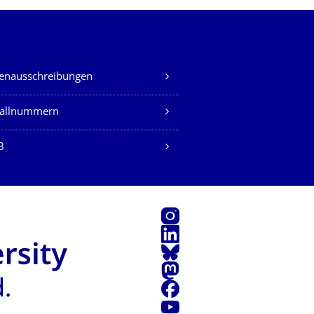
lenausschreibungen
fallnummern
B
Instagram
LinkedIn
Bluesky
Mastodon
Facebook
Youtube