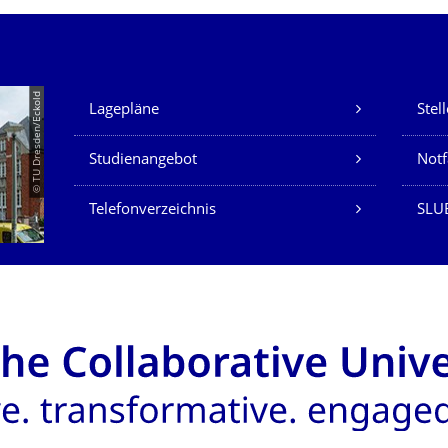
Unsere Dienste
© TU Dresden/Eckold
Lagepläne
Stel
Studienangebot
Not
Telefonverzeichnis
SLU