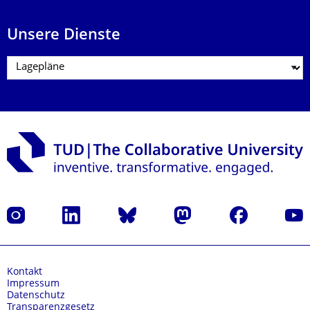
Unsere Dienste
Instagram
LinkedIn
Bluesky
Mastodon
Facebook
Yout
Kontakt
Impressum
Datenschutz
Transparenzgesetz