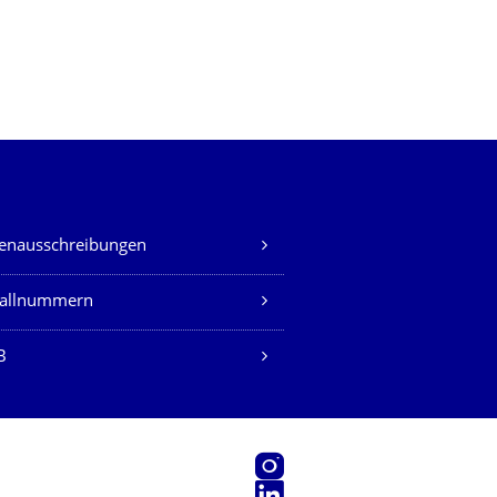
lenausschreibungen
fallnummern
B
Instagram
LinkedIn