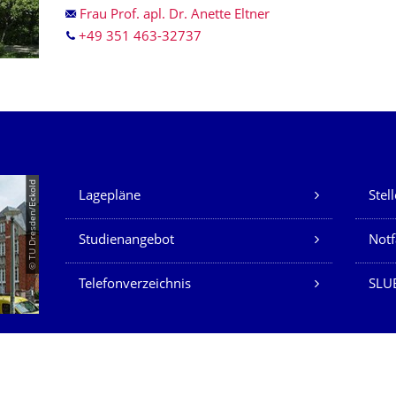
Frau Prof. apl. Dr. Anette Eltner
+49 351 463-32737
Unsere Dienste
© TU Dresden/Eckold
Lagepläne
Stel
Studienangebot
Not
Telefonverzeichnis
SLU