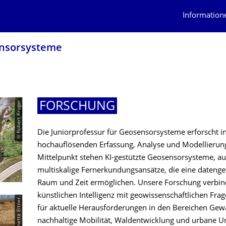
Information
ensorsysteme
© Robert Krüger
FORSCHUNG
Die Juniorprofessur für Geosensorsysteme erforscht 
hochauflösenden Erfassung, Analyse und Modellieru
Mittelpunkt stehen KI-gestützte Geosensorsysteme, a
multiskalige Fernerkundungsansätze, die eine daten
Raum und Zeit ermöglichen. Unsere Forschung verbi
künstlichen Intelligenz mit geowissenschaftlichen Fra
© Anette Eltner
für aktuelle Herausforderungen in den Bereichen Gewä
nachhaltige Mobilität, Waldentwicklung und urbane Um