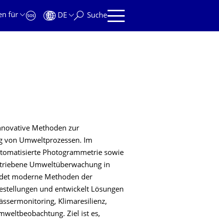
en für
DE
Suche
innovative Methoden zur
ng von Umweltprozessen. Im
utomatisierte Photogrammetrie sowie
getriebene Umweltüberwachung in
ndet moderne Methoden der
gestellungen und entwickelt Lösungen
ssermonitoring, Klimaresilienz,
weltbeobachtung. Ziel ist es,