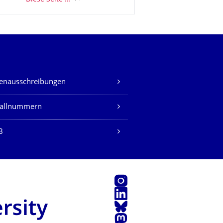
lenausschreibungen
fallnummern
B
Instagram
LinkedIn
Bluesky
Mastodon