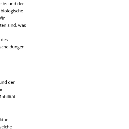
eibs und der
 biologische
Wir
ten sind, was
 des
tscheidungen
 und der
ur
obilität
ktur-
welche