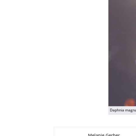
Daphnia magn
Zu dieser Seite
Melanie Gerber