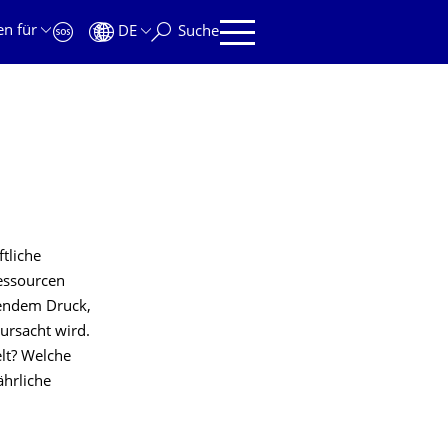
en für
DE
Suche
tliche
Ressourcen
mendem Druck,
ursacht wird.
lt? Welche
ährliche