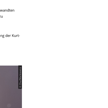
gewandten
zu
ng der Kurt-
© Chu/Markiewicz