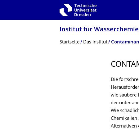
Zur Hauptnavigation springen
Zur Suche springen
Zum Inhalt springen
Institut für Wasserchemie
Breadcrumb-Menü
Startseite
Das Institut
Contaminant
CONTAM
Die fortschre
Herausforder
wie saubere 
der unter an
Wie schädlic
Chemikalien 
Alternativen 