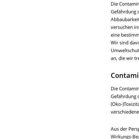
Die Contamin
Gefährdung d
Abbaubarkeit
versuchen in
eine bestimm
Wir sind dav
Umweltschutz
an, die wir tr
Contamin
Die Contamin
Gefährdung 
(Öko-)Toxizit
verschiedene
Aus der Persp
Wirkungs-Bez