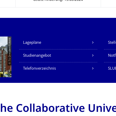
Unsere Dienste
© TU Dresden/Eckold
Lagepläne
Stel
Studienangebot
Not
Telefonverzeichnis
SLU