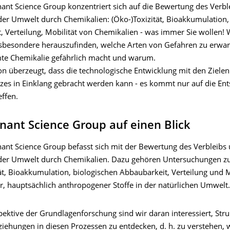
ant Science Group konzentriert sich auf die Bewertung des Verbl
er Umwelt durch Chemikalien: (Öko-)Toxizität, Bioakkumulation,
, Verteilung, Mobilität von Chemikalien - was immer Sie wollen! 
sbesondere herauszufinden, welche Arten von Gefahren zu erwar
te Chemikalie gefährlich macht und warum.
on überzeugt, dass die technologische Entwicklung mit den Zielen
es in Einklang gebracht werden kann - es kommt nur auf die En
effen.
ant Science Group auf einen Blick
ant Science Group befasst sich mit der Bewertung des Verbleibs
der Umwelt durch Chemikalien. Dazu gehören Untersuchungen z
ät, Bioakkumulation, biologischen Abbaubarkeit, Verteilung und M
r, hauptsächlich anthropogener Stoffe in der natürlichen Umwelt.
ektive der Grundlagenforschung sind wir daran interessiert, Stru
iehungen in diesen Prozessen zu entdecken, d. h. zu verstehen, 