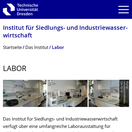
Zur Hauptnavigation springen
Zur Suche springen
Zum Inhalt springen
Institut für Siedlungs- und Industriewasser­
wirtschaft
Breadcrumb-Menü
Startseite
Das Institut
Labor
LABOR
©
I
S
I
A
G
A
b
w
a
s
s
e
r
b
e
h
a
n
d
l
u
n
g
Das Institut für Siedlungs- und Industriewasserwirtschaft
verfügt über eine umfangreiche Laborausstattung für