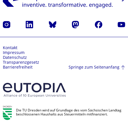
Instagram
LinkedIn
Bluesky
Mastodon
Facebook
Yout
Kontakt
Impressum
Datenschutz
Transparenzgesetz
Springe zum Seitenanfang
Barrierefreiheit
Die TU Dresden wird auf Grundlage des vom Sächsischen Landtag
beschlossenen Haushalts aus Steuermitteln mitfinanziert.