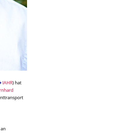
IAHR
) hat
ernhard
nttransport
 an