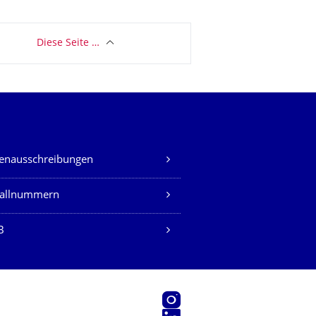
Diese Seite …
lenausschreibungen
fallnummern
B
Instagram
LinkedIn