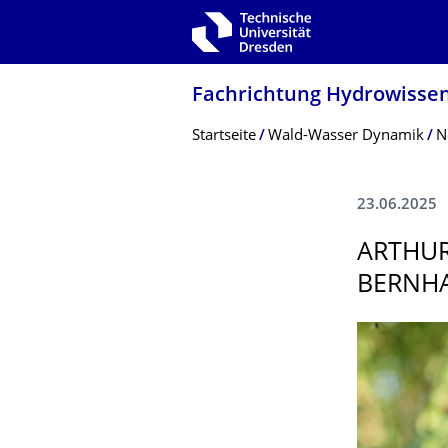
Zur Hauptnavigation springen
Zur Suche springen
Zum Inhalt springen
Fachrichtung Hydrowissen
Breadcrumb-Menü
Startseite
Wald-Wasser Dynamik
N
23.06.2025
ARTHUR
BERNH