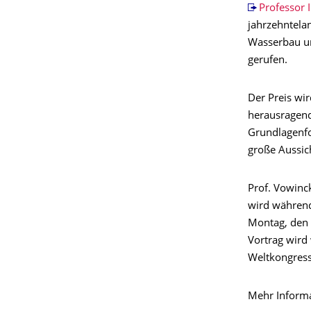
Professor 
jahrzehntela
Wasserbau un
gerufen.
Der Preis wir
herausragend
Grundlagenfo
große Aussich
Prof. Vowinck
wird währen
Montag, den 
Vortrag wird
Weltkongress
Mehr Informa