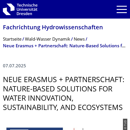
Zur Hauptnavigation springen
Zur Suche springen
Zum Inhalt springen
Fachrichtung Hydrowissenschaf­ten
Breadcrumb-Menü
Startseite
Wald-Wasser Dynamik
News
Neue Erasmus + Partnerschaft: Nature-Based Solutions for Water Innovation, Sustainability, and Ecosystems
07.07.2025
NEUE ERASMUS + PARTNERSCHAFT:
NATURE-BASED SOLUTIONS FOR
WATER INNOVATION,
SUSTAINABILITY, AND ECOSYSTEMS
© TUD