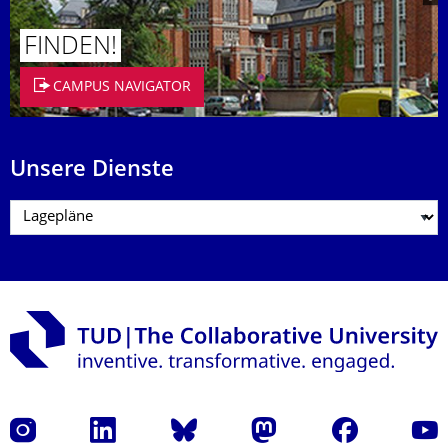
FINDEN!
CAMPUS NAVIGATOR
Unsere Dienste
Instagram
LinkedIn
Bluesky
Mastodon
Facebook
Yout