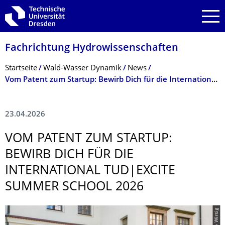
Zur Hauptnavigation springen
Zur Suche springen
Zum Inhalt springen
Fachrichtung Hydrowissenschaf­ten
Breadcrumb-Menü
Startseite
Wald-Wasser Dynamik
News
Vom Patent zum Startup: Bewirb Dich für die International TUD|excite Summer School 2026
23.04.2026
VOM PATENT ZUM STARTUP:
BEWIRB DICH FÜR DIE
INTERNATIONAL TUD|EXCITE
SUMMER SCHOOL 2026