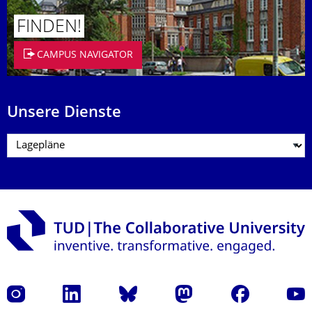
FINDEN!
CAMPUS NAVIGATOR
Unsere Dienste
Instagram
LinkedIn
Bluesky
Mastodon
Facebook
Yout