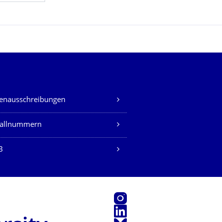
lenausschreibungen
fallnummern
B
Instagram
LinkedIn