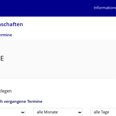
Information
schaf­ten
ermine
E
tlegen
ch vergangene Termine
Monat wählen
Tag wählen