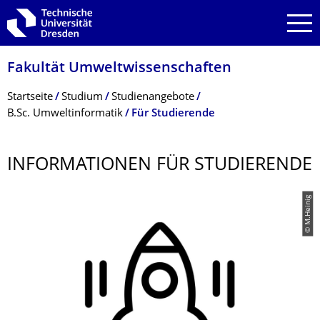
Zur Hauptnavigation springen
Zur Suche springen
Zum Inhalt springen
Fakultät Umweltwissenschaf­ten
Breadcrumb-Menü
Startseite
Studium
Studienangebote
B.Sc. Umweltinformatik
Für Studierende
INFORMATIONEN FÜR STUDIERENDE
© M.Heinig