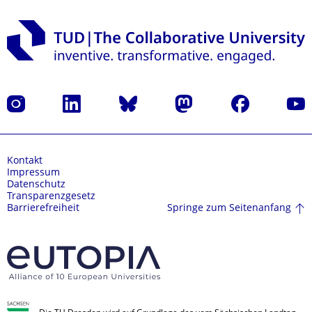
Instagram
LinkedIn
Bluesky
Mastodon
Facebook
Yout
Kontakt
Impressum
Datenschutz
Transparenzgesetz
Springe zum Seitenanfang
Barrierefreiheit