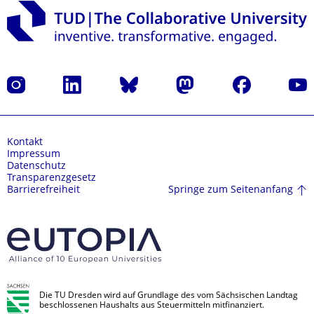
Instagram
LinkedIn
Bluesky
Mastodon
Facebook
Yout
Kontakt
Impressum
Datenschutz
Transparenzgesetz
Springe zum Seitenanfang
Barrierefreiheit
Die TU Dresden wird auf Grundlage des vom Sächsischen Landtag
beschlossenen Haushalts aus Steuermitteln mitfinanziert.