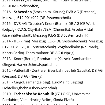
2017 -
Elsass
(Saarbahn, SNCF Technicentre Bischheim,
ALSTOM Reichshoffen)
2016 -
Schweden
(Stockholm, Kiruna); DVB AG (Dresden);
Messzug 612 901/902 (DB Systemtechnik)
2015 - DVB AG (Dresden); Knorr (Berlin); DB AG ICE-Werk
(Leipzig); CVAG/City-Bahn/SEM (Chemnitz); ArcelorMittal
(Eisenhüttenstadt); Messzug ICE-S (DB Systemtechnik)
2014 - ITL (Pirna), Messzug ICE-S (DB Systemtechnik), Messzug
612 901/902 (DB Systemtechnik), Vogtlandbahn (Neumark),
Knorr (Berlin), Fahrsimulator DB AG (Leipzig)
2013 - Knorr (Berlin), Bombardier (Kassel), Bombardier
(Siegen), Harzer Schmalspurbahnen
2012 - Vattenfall - Zentraler Eisenbahnbetrieb (Lausitz), DB AG
(Dessau), DB AG (Niesky)
2011 - CargoBeamer (Leipzig), EuroMaint (Leipzig),
Fichtelbergbahn (Oberwiesenthal)
2010 -
Tschechische Republik
(CZ LOKO, Universität
Pardubice, Versuchsring Velim, Ŝkoda Plzeň)