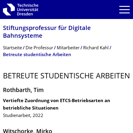
Zur Hauptnavigation springen
Zur Suche springen
Zum Inhalt springen
Stiftungsprofessur für Digitale
Bahnsysteme
Breadcrumb-Menü
Startseite
Die Professur
Mitarbeiter
Richard Kahl
Betreute studentische Arbeiten
BETREUTE STUDENTISCHE ARBEITEN
Rothbarth, Tim
Vertiefte Zuordnung von ETCS-Betriebsarten an
betriebliche Situationen
Studienarbeit, 2022
Witschorke, Mirko