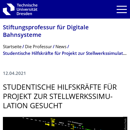
Zur Hauptnavigation springen
Zur Suche springen
Zum Inhalt springen
Stiftungsprofessur für Digitale
Bahnsysteme
Breadcrumb-Menü
Startseite
Die Professur
News
Studentische Hilfskräfte für Projekt zur Stellwerkssimulation gesucht
12.04.2021
STUDENTISCHE HILFSKRÄFTE FÜR
PROJEKT ZUR STELLWERKSSIMU­
LATION GESUCHT
© Uli Maschek