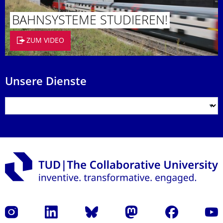
BAHNSYSTEME STUDIEREN!
ZUM VIDEO
Unsere Dienste
Instagram
LinkedIn
Bluesky
Mastodon
Facebook
Yout