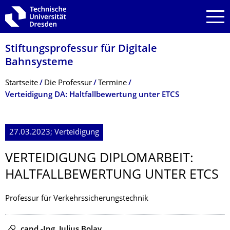
Zur Hauptnavigation springen
Zur Suche springen
Zum Inhalt springen
Stiftungsprofessur für Digitale
Bahnsysteme
Breadcrumb-Menü
Startseite
Die Professur
Termine
Verteidigung DA: Haltfallbewertung unter ETCS
27.03.2023; Verteidigung
VERTEIDIGUNG DIPLOMARBEIT:
HALTFALLBEWER­TUNG UNTER ETCS
Professur für Verkehrssicherungstechnik
Redner
cand.-Ing. Julius Bolay