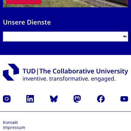
Unsere Dienste
Instagram
LinkedIn
Bluesky
Mastodon
Facebook
Yout
Kontakt
Impressum