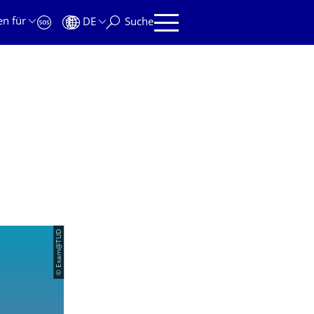
en für
DE
Suche
© Exam@TUD