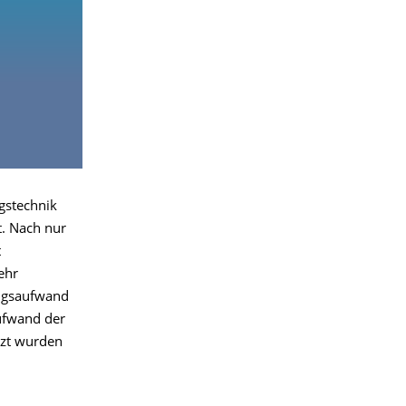
gstechnik
. Nach nur
t
ehr
ungsaufwand
aufwand der
tzt wurden