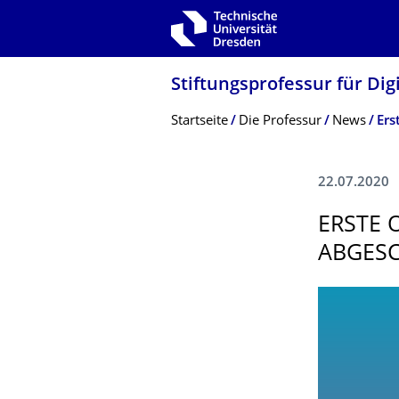
Zur Hauptnavigation springen
Zur Suche springen
Zum Inhalt springen
Stiftungsprofessur für Di
Breadcrumb-Menü
Startseite
Die Professur
News
Ers
22.07.2020
ERSTE 
ABGES