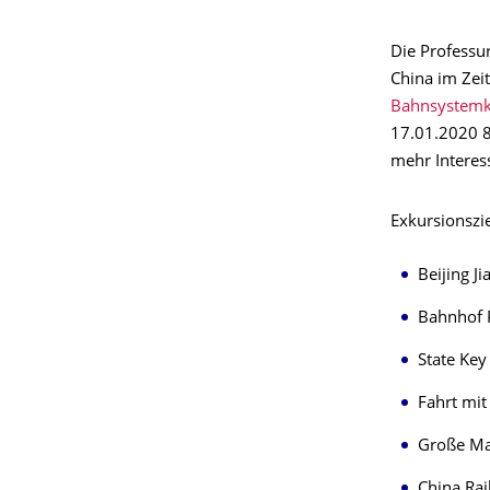
Die Professu
China im Zei
Bahnsystemk
17.01.2020 
mehr Interes
Exkursionszie
Beijing J
Bahnhof 
State Key
Fahrt mi
Große M
China Ra