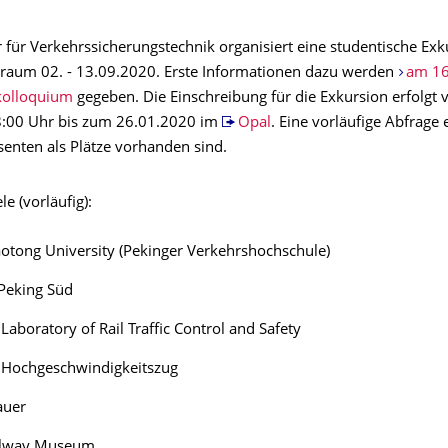
r für Verkehrssicherungstechnik organisiert eine studentische Ex
traum 02. - 13.09.2020. Erste Informationen dazu werden
am 16
olloquium
gegeben. Die Einschreibung für die Exkursion erfolgt
8:00 Uhr bis zum 26.01.2020 im
Opal
. Eine vorläufige Abfrage 
senten als Plätze vorhanden sind.
le (vorläufig):
iaotong University (Pekinger Verkehrshochschule)
Peking Süd
 Laboratory of Rail Traffic Control and Safety
t Hochgeschwindigkeitszug
auer
ilway Museum