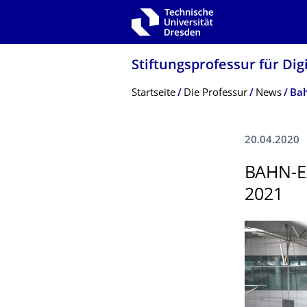
Zur Hauptnavigation springen
Zur Suche springen
Zum Inhalt springen
Stiftungsprofessur für Di
Breadcrumb-Menü
Startseite
Die Professur
News
Bah
20.04.2020
BAHN-E
2021