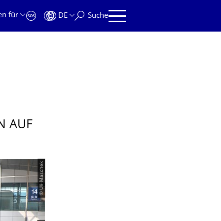
en für
DE
Suche
N AUF
© Uli Maschek