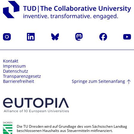
Instagram
LinkedIn
Bluesky
Mastodon
Facebook
Yout
Kontakt
Impressum
Datenschutz
Transparenzgesetz
Springe zum Seitenanfang
Barrierefreiheit
Die TU Dresden wird auf Grundlage des vom Sächsischen Landtag
beschlossenen Haushalts aus Steuermitteln mitfinanziert.