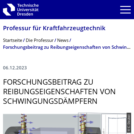
Zur Hauptnavigation springen
Zur Suche springen
Zum Inhalt springen
Professur für Kraftfahrzeugtech­nik
Breadcrumb-Menü
Startseite
Die Professur
News
Forschungsbeitrag zu Reibungseigenschaften von Schwingungsdämpfern
06.12.2023
FORSCHUNGSBEI­TRAG ZU
REIBUNGSEIGEN­SCHAFTEN VON
SCHWINGUNGS­DÄMPFERN
© C. Deubel