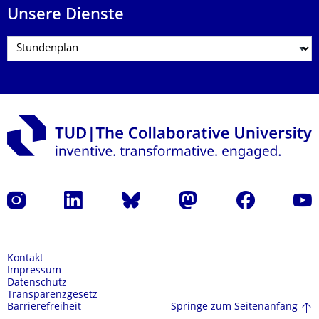
Unsere Dienste
Instagram
LinkedIn
Bluesky
Mastodon
Facebook
Yout
Kontakt
Impressum
Datenschutz
Transparenzgesetz
Springe zum Seitenanfang
Barrierefreiheit