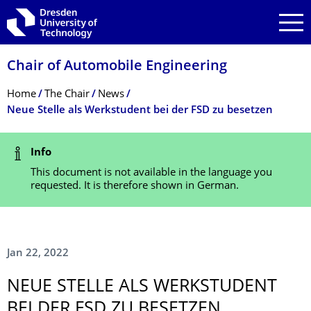
Skip to main navigation
Skip to search
Skip to content
Chair of Automobile Engineering
Breadcrumb Menu
Home
The Chair
News
Neue Stelle als Werkstudent bei der FSD zu besetzen
Status Message
Info
This document is not available in the language you
requested. It is therefore shown in German.
Jan 22, 2022
NEUE STELLE ALS WERKSTUDENT
BEI DER FSD ZU BESETZEN