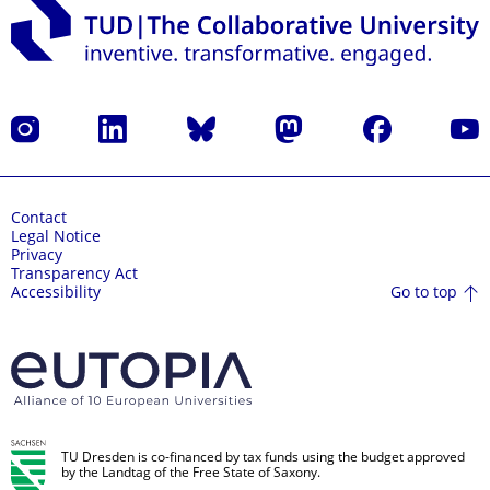
Instagram
LinkedIn
Bluesky
Mastodon
Facebook
YouT
Contact
Legal Notice
Privacy
Transparency Act
Go to top
Accessibility
TU Dresden is co-financed by tax funds using the budget approved
by the Landtag of the Free State of Saxony.