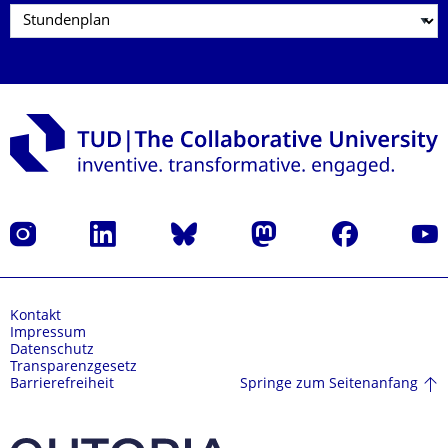
Instagram
LinkedIn
Bluesky
Mastodon
Facebook
Yout
Kontakt
Impressum
Datenschutz
Transparenzgesetz
Springe zum Seitenanfang
Barrierefreiheit