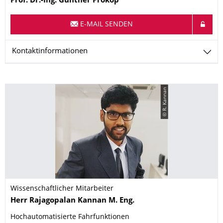
Prof. Dr.-Ing.
Günther
Prokop
E-MAIL SENDEN
Kontaktinformationen
© R. Kannan
Wissenschaftlicher Mitarbeiter
Name
Herr
Rajagopalan
Kannan
M. Eng.
Hochautomatisierte Fahrfunktionen