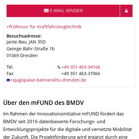
E-MAIL SENDEN
Organisationsname
Professur für Kraftfahrzeugtechnik
Professur für Kraftfahrzeugtechnik
Adresse
Besuchsadresse:
Jante-Bau, JAN 35D
George-Bähr-Straße 1b
01069
Dresden
Tel.
Fax
+49 351 463-37066
Über den mFUND des BMDV
Im Rahmen der Innovationsinitiative mFUND fördert das
BMDV seit 2016 datenbasierte Forschungs- und
Entwicklungsprojekte für die digitale und vernetzte Mobilität
der Zukunft. Die Projektförderung wird ergänzt durch eine