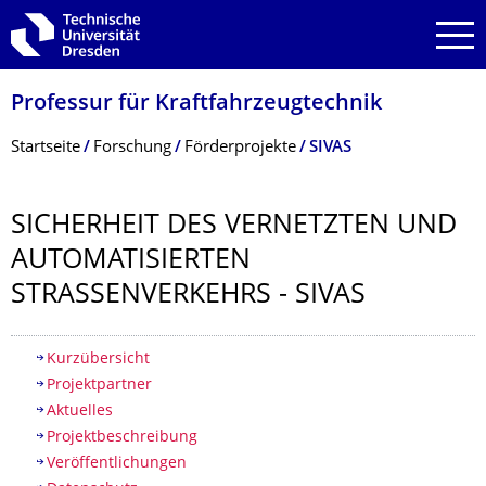
Zur Hauptnavigation springen
Zur Suche springen
Zum Inhalt springen
Professur für Kraftfahrzeugtech­nik
Breadcrumb-Menü
Startseite
Forschung
Förderprojekte
SIVAS
SICHERHEIT DES VERNETZTEN UND
AUTOMATISIERTEN
STRASSENVERKEHRS - SIVAS
Inhaltsverzeichnis
Kurzübersicht
Projektpartner
Aktuelles
Projektbeschreibung
Veröffentlichungen