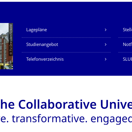
Unsere Dienste
© TU Dresden/Eckold
Lagepläne
Stel
Studienangebot
Not
Telefonverzeichnis
SLU