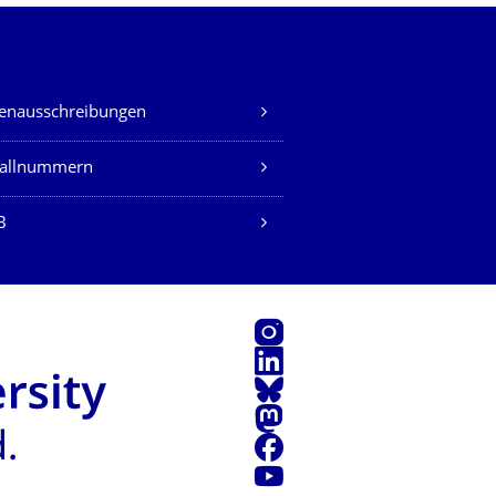
lenausschreibungen
fallnummern
B
Instagram
LinkedIn
Bluesky
Mastodon
Facebook
Youtube