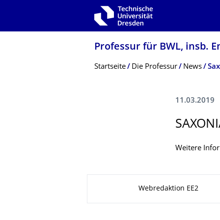
Zur Hauptnavigation springen
Zur Suche springen
Zum Inhalt springen
Professur für BWL, insb. E
Breadcrumb-Menü
Startseite
Die Professur
News
Sa
11.03.2019
SAXON
Weitere Info
Zu dieser Seite
Webredaktion EE2