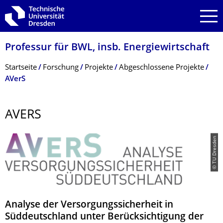
Zur Hauptnavigation springen
Zur Suche springen
Zum Inhalt springen
Professur für BWL, insb. Energiewirtschaft
Breadcrumb-Menü
Startseite
Forschung
Projekte
Abgeschlossene Projekte
AVerS
AVERS
© TU Dresden
Analyse der Versorgungssicherheit in
Süddeutschland unter Berücksichtigung der