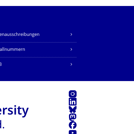
lenausschreibungen
fallnummern
B
Instagram
LinkedIn
Bluesky
Mastodon
Facebook
Youtube