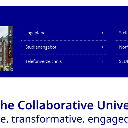
Unsere Dienste
© TU Dresden/Eckold
Lagepläne
Stel
Studienangebot
Not
Telefonverzeichnis
SLU