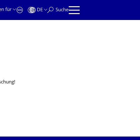
en für
DE
Suche
schung!