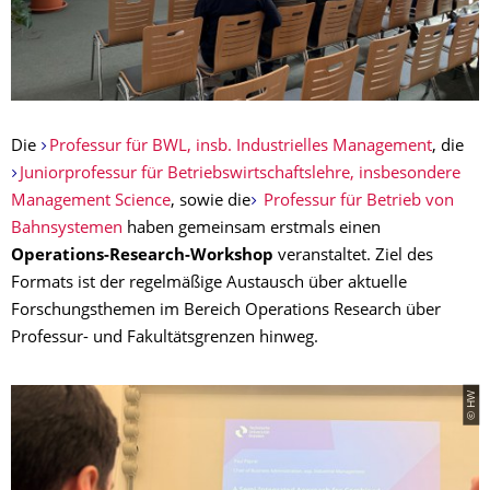
Die
Professur für BWL, insb. Industrielles Management
, die
Juniorprofessur für Betriebswirt­schaftslehre, insbesondere
Management Science
, sowie die
Professur für Betrieb von
Bahnsystemen
haben gemeinsam erstmals einen
Operations-Research-Workshop
veranstaltet. Ziel des
Formats ist der regelmäßige Austausch über aktuelle
Forschungsthemen im Bereich Operations Research über
Professur- und Fakultätsgrenzen hinweg.
© HW