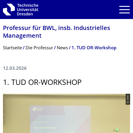
Zur Hauptnavigation springen
Zur Suche springen
Zum Inhalt springen
Professur für BWL, insb. Industrielles
Management
Breadcrumb-Menü
Startseite
Die Professur
News
1. TUD OR-Workshop
12.03.2026
1. TUD OR-WORKSHOP
© HW