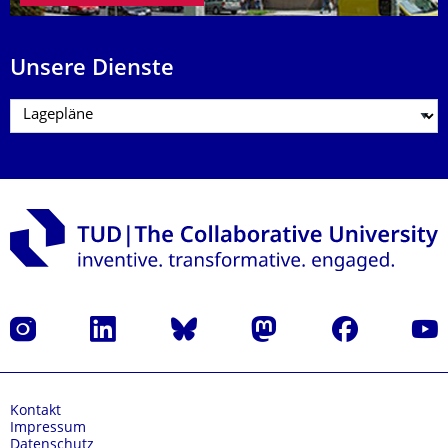
Unsere Dienste
Instagram
LinkedIn
Bluesky
Mastodon
Facebook
Yout
Kontakt
Impressum
Datenschutz