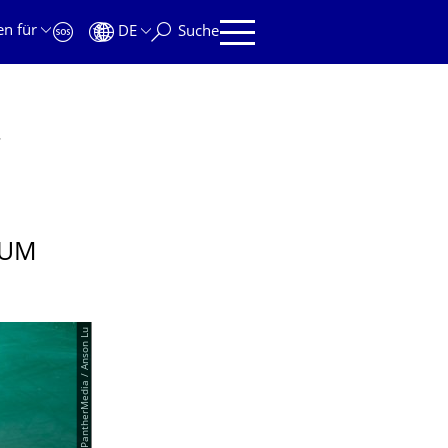
en für
DE
Suche
024/25
ZUM
© PantherMedia / Anson Lu