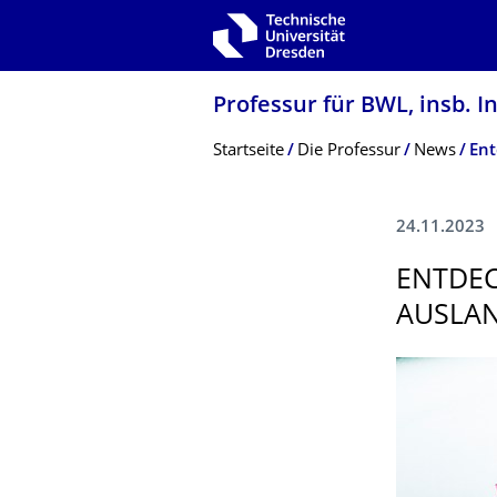
Zur Hauptnavigation springen
Zur Suche springen
Zum Inhalt springen
Professur für BWL, insb. 
Breadcrumb-Menü
Startseite
Die Professur
News
24.11.2023
ENTDEC
AUSLAN