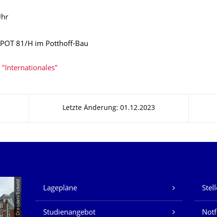
Uhr
 POT 81/H im Potthoff-Bau
 "Internationales"
Letzte Änderung: 01.12.2023
Unsere Dienste
© TU Dresden/Eckold
Lagepläne
Stel
Studienangebot
Not