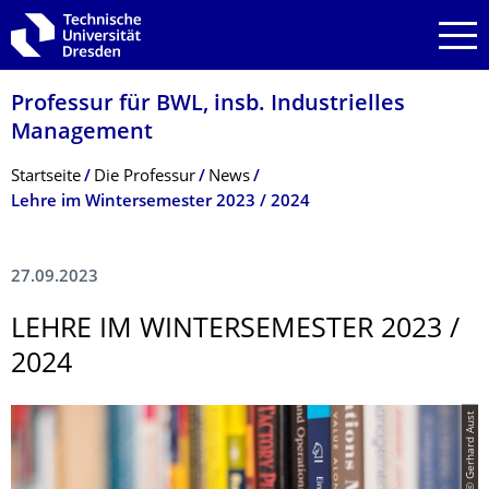
Zur Hauptnavigation springen
Zur Suche springen
Zum Inhalt springen
Professur für BWL, insb. Industrielles
Management
Breadcrumb-Menü
Startseite
Die Professur
News
Lehre im Wintersemester 2023 / 2024
27.09.2023
LEHRE IM WINTERSEMESTER 2023 /
2024
© Gerhard Aust