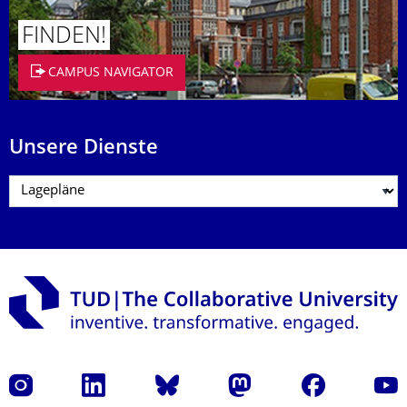
FINDEN!
CAMPUS NAVIGATOR
Unsere Dienste
Instagram
LinkedIn
Bluesky
Mastodon
Facebook
Yout