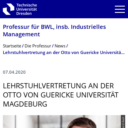
Zur Hauptnavigation springen
Zur Suche springen
Zum Inhalt springen
Professur für BWL, insb. Industrielles
Management
Breadcrumb-Menü
Startseite
Die Professur
News
Lehrstuhlvertretung an der Otto von Guericke Universität Magdeburg
07.04.2020
LEHRSTUHLVER­TRETUNG AN DER
OTTO VON GUERICKE UNIVERSITÄT
MAGDEBURG
© Gerhard Aust