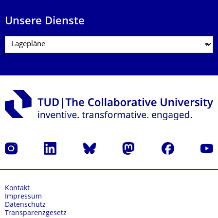
Unsere Dienste
Instagram
LinkedIn
Bluesky
Mastodon
Facebook
Yout
Kontakt
Impressum
Datenschutz
Transparenzgesetz