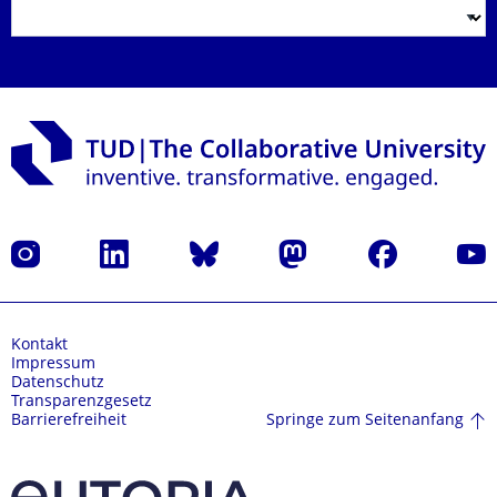
Instagram
LinkedIn
Bluesky
Mastodon
Facebook
Yout
Kontakt
Impressum
Datenschutz
Transparenzgesetz
Springe zum Seitenanfang
Barrierefreiheit