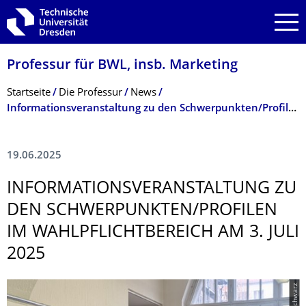
Zur Hauptnavigation springen
Zur Suche springen
Zum Inhalt springen
Professur für BWL, insb. Marketing
Breadcrumb-Menü
Startseite
Die Professur
News
Informations­veranstaltung zu den Schwerpunkten/Profilen im Wahlpflichtbe­reich am 3. Juli 2025
19.06.2025
INFORMATIONS­VERANSTALTUNG ZU
DEN SCHWERPUNKTEN/PROFILEN
IM WAHLPFLICHTBE­REICH AM 3. JULI
2025