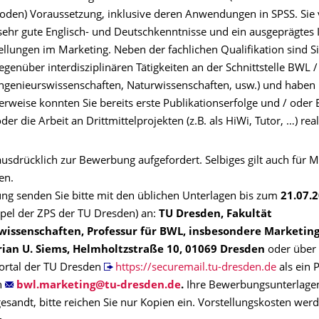
den) Voraussetzung, inklusive deren Anwendungen in SPSS. Sie 
ehr gute Englisch- und Deutschkenntnisse und ein ausgeprägtes 
ellungen im Marketing. Neben der fachlichen Qualifikation sind S
gegenüber interdisziplinären Tätigkeiten an der Schnittstelle BWL 
(Ingenieurswissenschaften, Naturwissenschaften, usw.) und habe
erweise konnten Sie bereits erste Publikationserfolge und / oder E
der die Arbeit an Drittmittelprojekten (z.B. als HiWi, Tutor, …) real
ausdrücklich zur Bewerbung aufgefordert. Selbiges gilt auch für 
en.
ng senden Sie bitte mit den üblichen Unterlagen bis zum
21.07.
pel der ZPS der TU Dresden) an:
TU Dresden, Fakultät
wissenschaften, Professur für BWL, insbesondere Marketing
lorian U. Siems, Helmholtzstraße 10, 01069 Dresden
oder über
ortal der TU Dresden
https://securemail.tu-dresden.de
als ein 
n
.
Ihre Bewerbungsunterlage
esandt, bitte reichen Sie nur Kopien ein. Vorstellungskosten werd