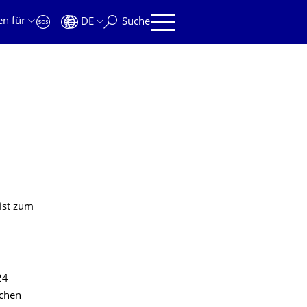
en für
DE
Suche
ist zum
24
ichen