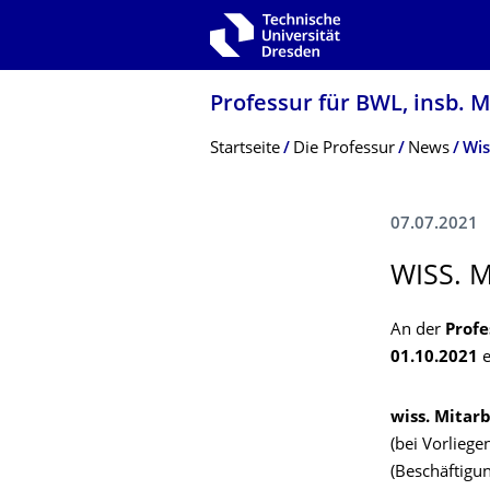
Zur Hauptnavigation springen
Zur Suche springen
Zum Inhalt springen
Professur für BWL, insb. 
Breadcrumb-Menü
Startseite
Die Professur
News
Wis
07.07.2021
WISS. 
An der
Profe
01.10.2021
wiss. Mitarb
(bei Vorlieg
(Beschäftigu