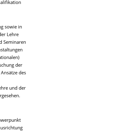
alifikation
ng sowie in
der Lehre
d Semina­ren
nstaltungen
ationalen)
rschung der
f Ansätze des
ehre und der
orgesehen.
chwerpunkt
Ausrichtung