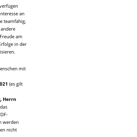
verfügen
Interesse an
ie teamfähig,
/ andere
n Freude am
rfolge in der
isieren.
Menschen mit
2021
(es gilt
, Herrn
 das
PDF-
n werden
en nicht