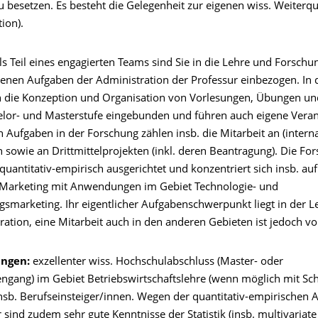
zu besetzen. Es besteht die Gelegenheit zur eigenen wiss. Weiterqu
tion).
ls Teil eines engagierten Teams sind Sie in die Lehre und Forschu
denen Aufgaben der Administration der Professur einbezogen. In 
n die Konzeption und Organisation von Vorlesungen, Übungen un
elor- und Masterstufe eingebunden und führen auch eigene Vera
 Aufgaben in der Forschung zählen insb. die Mitarbeit an (intern
 sowie an Drittmittelprojekten (inkl. deren Beantragung). Die Fo
 quantitativ-empirisch ausgerichtet und konzentriert sich insb. au
 Marketing mit Anwendungen im Gebiet Technologie- und
gsmarketing. Ihr eigentlicher Aufgabenschwerpunkt liegt in der L
ration, eine Mitarbeit auch in den anderen Gebieten ist jedoch v
ungen:
exzellenter wiss. Hochschulabschluss (Master- oder
ngang) im Gebiet Betriebswirtschaftslehre (wenn möglich mit S
insb. Berufseinsteiger/innen. Wegen der quantitativ-empirischen 
 sind zudem sehr gute Kenntnisse der Statistik (insb. multivariate