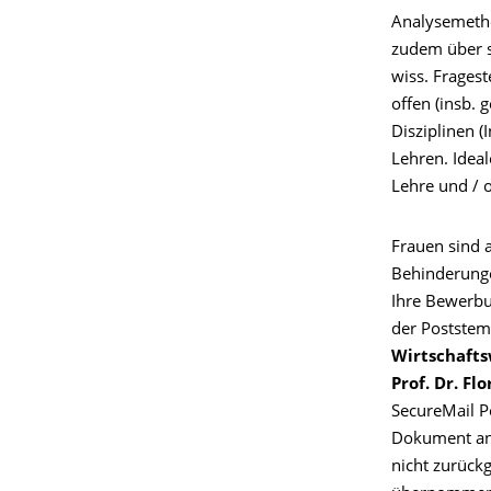
Analysemetho
zudem über s
wiss. Fragest
offen (insb. 
Disziplinen 
Lehren. Ideal
Lehre und / o
Frauen sind 
Behinderung
Ihre Bewerbu
der Poststem
Wirtschafts
Prof. Dr. F
SecureMail P
Dokument a
nicht zurückg