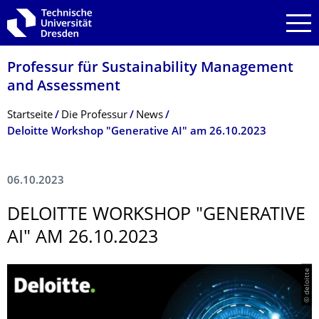
Zur Hauptnavigation springen
Zur Suche springen
Zum Inhalt springen
Professur für Sustainability Management
and Assessment
Breadcrumb-Menü
Startseite
Die Professur
News
Deloitte Workshop "Generative AI" am 26.10.2023
06.10.2023
DELOITTE WORKSHOP "GENERATIVE
AI" AM 26.10.2023
© deloitte