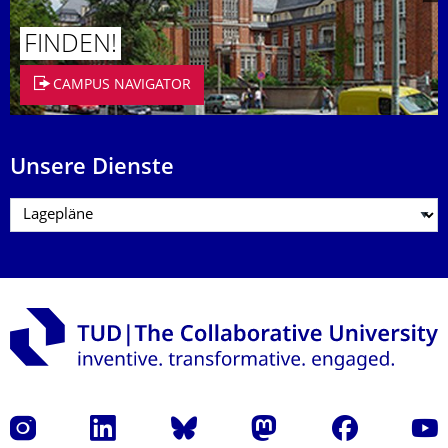
FINDEN!
CAMPUS NAVIGATOR
Unsere Dienste
Instagram
LinkedIn
Bluesky
Mastodon
Facebook
Yout