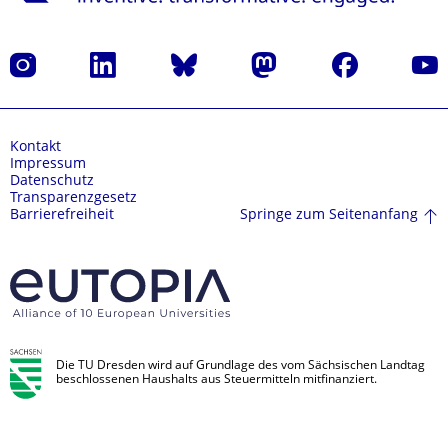
Instagram
LinkedIn
Bluesky
Mastodon
Facebook
Yout
Kontakt
Impressum
Datenschutz
Transparenzgesetz
Springe zum Seitenanfang
Barrierefreiheit
Die TU Dresden wird auf Grundlage des vom Sächsischen Landtag
beschlossenen Haushalts aus Steuermitteln mitfinanziert.