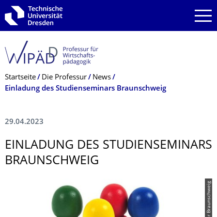
Zur Hauptnavigation springen
Zur Suche springen
Zum Inhalt springen
Breadcrumb-Menü
Startseite
Die Professur
News
Einladung des Studienseminars Braunschweig
29.04.2023
EINLADUNG DES STUDIENSEMINARS
BRAUNSCHWEIG