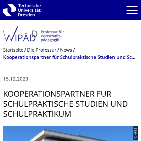
Zur Hauptnavigation springen
Zur Suche springen
Zum Inhalt springen
Breadcrumb-Menü
Startseite
Die Professur
News
Kooperationspartner für Schulpraktische Studien und Schulpraktikum
15.12.2023
KOOPERATIONS­PARTNER FÜR
SCHULPRAKTISCHE STUDIEN UND
SCHULPRAKTIKUM
© AFBB