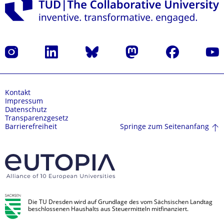
Instagram
LinkedIn
Bluesky
Mastodon
Facebook
Yout
Kontakt
Impressum
Datenschutz
Transparenzgesetz
Springe zum Seitenanfang
Barrierefreiheit
Die TU Dresden wird auf Grundlage des vom Sächsischen Landtag
beschlossenen Haushalts aus Steuermitteln mitfinanziert.