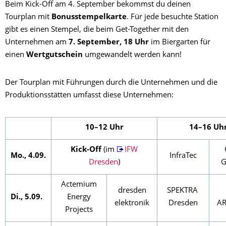
Beim Kick-Off am 4. September bekommst du deinen
Tourplan mit
Bonusstempelkarte
. Für jede besuchte Station
gibt es einen Stempel, die beim Get-Together mit den
Unternehmen am
7. September, 18 Uhr
im Biergarten für
einen
Wertgutschein
umgewandelt werden kann!
Der Tourplan mit Führungen durch die Unternehmen und die
Produktionsstätten umfasst diese Unternehmen:
10–12 Uhr
14–16 Uh
Kick-Off
(im
IFW
Mo., 4.09.
InfraTec
Dresden
)
G
Actemium
dresden
SPEKTRA
Di., 5.09.
Energy
elektronik
Dresden
A
Projects