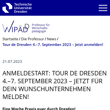
Zur Hauptnavigation springen
Zur Suche springen
Zum Inhalt springen
Breadcrumb-Menü
Startseite
Die Professur
News
Tour de Dresden 4.–7. September 2023 – Jetzt anmelden!
21.07.2023
ANMELDESTART: TOUR DE DRESDEN
4.–7. SEPTEMBER 2023 – JETZT FÜR
DEIN WUNSCHUNTERNEH­MEN
MELDEN!
Eine Woche Praxis quer durch Dresden!