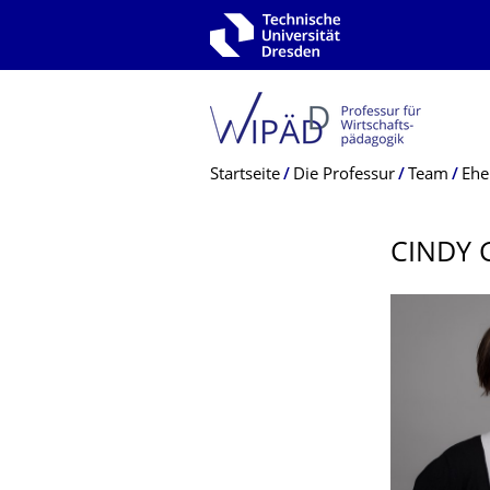
Zur Hauptnavigation springen
Zur Suche springen
Zum Inhalt springen
Breadcrumb-Menü
Startseite
Die Professur
Team
Ehe
CINDY 