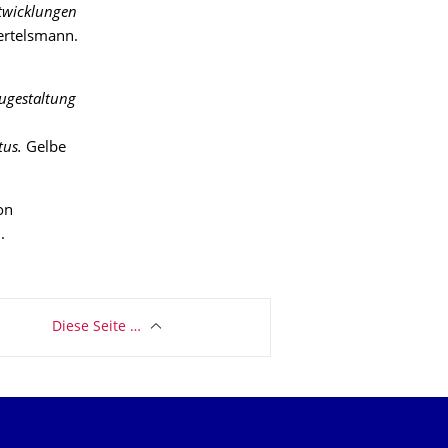
twicklungen
ertelsmann.
ugestaltung
tus.
Gelbe
on
.
Diese Seite …