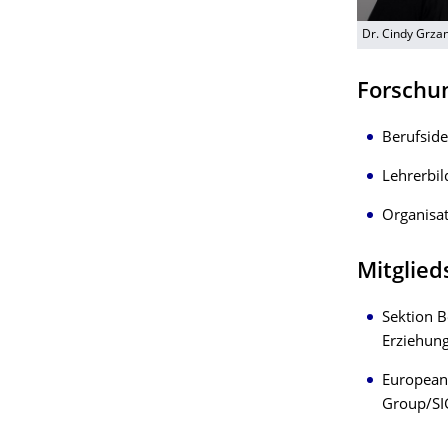
Dr. Cindy Grza
Forschu
Berufside
Lehrerbil
Organisa
Mitglied
Sektion B
Erziehung
European 
Group/SIG