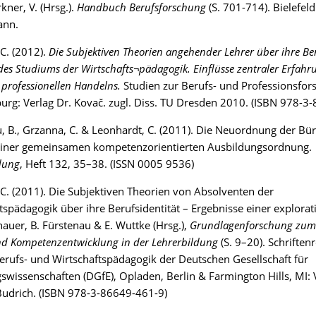
rkner, V. (Hrsg.).
Handbuch Berufsforschung
(S. 701-714). Bielefeld
ann.
C. (2012).
Die Subjektiven Theorien angehender Lehrer über ihre Ber
es Studiums der Wirtschafts¬pädagogik. Einflüsse zentraler Erfah
 professionellen Handelns.
Studien zur Berufs- und Professionsfor
rg: Verlag Dr. Kovač. zugl. Diss. TU Dresden 2010. (ISBN 978-3
, B., Grzanna, C. & Leonhardt, C. (2011). Die Neuordnung der Bü
einer gemeinsamen kompetenzorientierten Ausbildungsordnung.
dung
, Heft 132, 35–38. (ISSN 0005 9536)
C. (2011). Die Subjektiven Theorien von Absolventen der
tspädagogik über ihre Berufsidentität – Ergebnisse einer explorat
hauer, B. Fürstenau & E. Wuttke (Hrsg.),
Grundlagenforschung zum
d Kompetenzentwicklung in der Lehrerbildung
(S. 9–20). Schriften
erufs- und Wirtschaftspädagogik der Deutschen Gesellschaft für
swissenschaften (DGfE), Opladen, Berlin & Farmington Hills, MI: 
Budrich. (ISBN 978-3-86649-461-9)