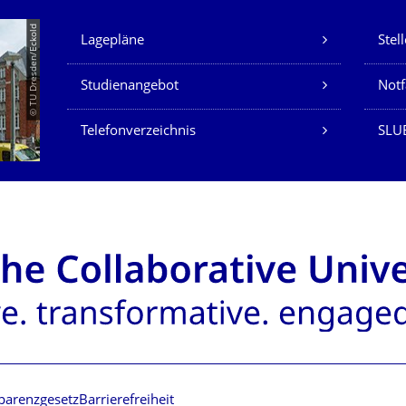
Unsere Dienste
© TU Dresden/Eckold
Lagepläne
Stel
Studienangebot
Not
Telefonverzeichnis
SLU
parenzgesetz
Barrierefreiheit