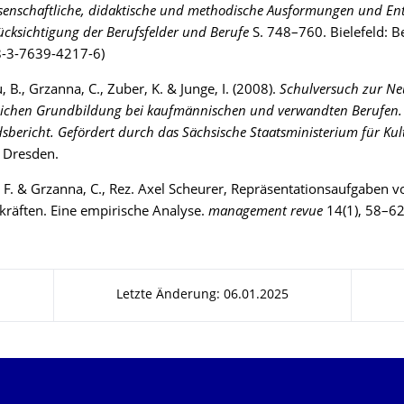
senschaftliche, didaktische und methodische Ausformungen und En
ücksichtigung der Berufsfelder und Berufe
S. 748–760. Bielefeld: B
8-3-7639-4217-6)
 B., Grzanna, C., Zuber, K. & Junge, I. (2008).
Schulversuch zur Ne
lichen Grundbildung bei kaufmännischen und verwandten Berufen.
sbericht. Gefördert durch das Sächsische Staatsministerium für Kul
 Dresden.
 F. & Grzanna, C., Rez. Axel Scheurer, Repräsentationsaufgaben v
räften. Eine empirische Analyse.
management revue
14(1), 58–62
Letzte Änderung: 06.01.2025