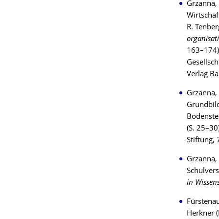
Grzanna, 
Wirtschaf
R. Tenber
organisat
163–174).
Gesellsch
Verlag Ba
Grzanna, 
Grundbild
Bodenstei
(S. 25–30
Stiftung
Grzanna, 
Schulver
in Wissen
Fürstenau
Herkner (