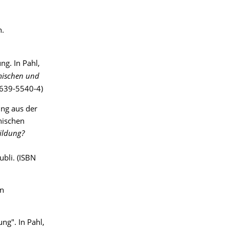
n.
ng. In Pahl,
mischen und
7639-5540-4)
ung aus der
nischen
ildung?
bli. (ISBN
en
ng". In Pahl,