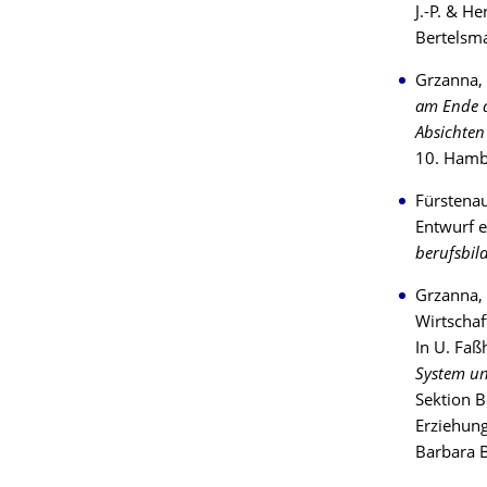
J.-P. & He
Bertelsm
Grzanna, 
am Ende d
Absichten
10. Hambu
Fürstenau
Entwurf 
berufsbil
Grzanna, 
Wirtschaf
In U. Faß
System un
Sektion B
Erziehung
Barbara 