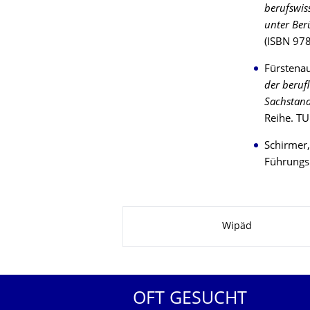
berufswis
unter Ber
(ISBN 97
Fürstenau,
der beruf
Sachstand
Reihe. TU
Schirmer,
Führungsk
Zu dieser Seite
Wipäd
OFT GESUCHT