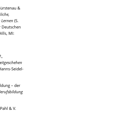
 Fürstenau &
liche,
s Lernen
(S.
er Deutschen
lls, MI:
.,
eitgeschehen
Hanns-Seidel-
ldung – der
Berufsbildung
 Pahl & V.