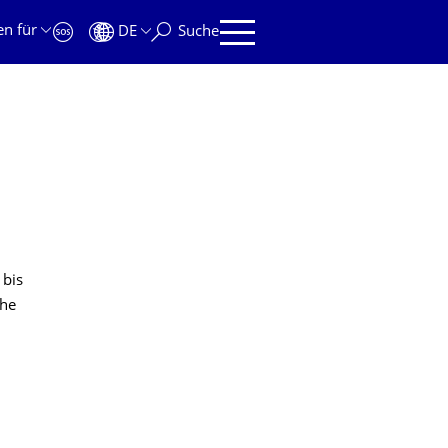
en für
DE
Suche
 bis
che