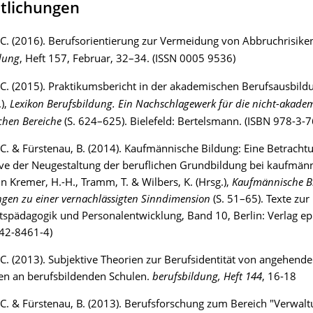
ntlichungen
C. (2016). Berufsorientierung zur Vermeidung von Abbruchrisike
dung
, Heft 157, Februar, 32–34. (ISSN 0005 9536)
C. (2015). Praktikumsbericht in der akademischen Berufsausbildu
.),
Lexikon Berufsbildung. Ein Nachschlagewerk für die nicht-akade
hen Bereiche
(S. 624–625). Bielefeld: Bertelsmann. (ISBN 978-3-
C. & Fürstenau, B. (2014). Kaufmännische Bildung: Eine Betracht
ve der Neugestaltung der beruflichen Grundbildung bei kaufmän
In Kremer, H.-H., Tramm, T. & Wilbers, K. (Hrsg.),
Kaufmännische B
gen zu einer vernachlässigten Sinndimension
(S. 51–65). Texte zur
tspädagogik und Personalentwicklung, Band 10, Berlin: Verlag epu
42-8461-4)
C. (2013). Subjektive Theorien zur Berufsidentität von angehend
en an berufsbildenden Schulen.
berufsbildung, Heft 144
, 16-18
C. & Fürstenau, B. (2013). Berufsforschung zum Bereich "Verwaltu