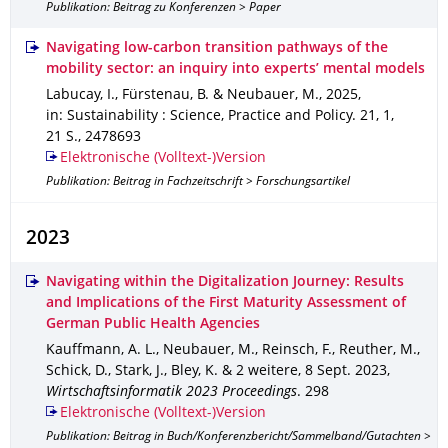
Publikation: Beitrag zu Konferenzen > Paper
Navigating low-carbon transition pathways of the
mobility sector: an inquiry into experts’ mental models
Labucay, I., Fürstenau, B. & Neubauer, M.
,
2025
,
in: Sustainability : Science, Practice and Policy
.
21
,
1
,
21 S.
,
2478693
Elektronische (Volltext-)Version
Publikation: Beitrag in Fachzeitschrift > Forschungsartikel
2023
Navigating within the Digitalization Journey: Results
and Implications of the First Maturity Assessment of
German Public Health Agencies
Kauffmann, A. L., Neubauer, M., Reinsch, F., Reuther, M.,
Schick, D., Stark, J., Bley, K. & 2 weitere
,
8 Sept. 2023
,
Wirtschaftsinformatik 2023 Proceedings
.
298
Elektronische (Volltext-)Version
Publikation: Beitrag in Buch/Konferenzbericht/Sammelband/Gutachten >