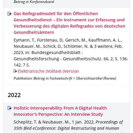
Beitrag in Konferenzband
Das Reifegradmodell für den Öffentlichen
Gesundheitsdienst – Ein Instrument zur Erfassung und
Verbesserung des digitalen Reifegrades von deutschen
Gesundheitsämtern
Eymann, T., Fürstenau, D., Gersch, M., Kauffmann, A. L.,
Neubauer, M., Schick, D., Schlömer, N. & 3 weitere
,
Feb.
2023
,
in: Bundesgesundheitsblatt -
Gesundheitsforschung - Gesundheitsschutz
.
66
,
2
,
S. 136-
142
,
7 S.
Elektronische (Volltext-)Version
Publikation: Beitrag in Fachzeitschrift > Übersichtsartikel (Review)
2022
Holistic Interoperability From A Digital Health
Innovator's Perspective: An Interview Study
Scheplitz, T. & Neubauer, M.
,
1 Jan. 2022
,
Proceedings of
35th Bled eConference: Digital Restructuring and Human