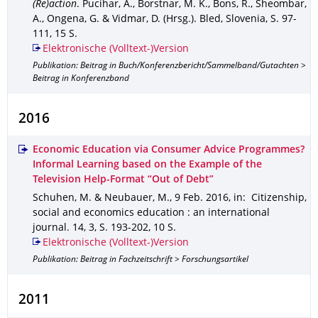
(Re)action
.
Pucihar, A., Borstnar, M. K., Bons, R., Sheombar,
A., Ongena, G. & Vidmar, D. (Hrsg.).
Bled, Slovenia
,
S. 97-
111
,
15 S.
Elektronische (Volltext-)Version
Publikation: Beitrag in Buch/Konferenzbericht/Sammelband/Gutachten >
Beitrag in Konferenzband
2016
Economic Education via Consumer Advice Programmes?
Informal Learning based on the Example of the
Television Help-Format “Out of Debt”
Schuhen, M. & Neubauer, M.
,
9 Feb. 2016
,
in: Citizenship,
social and economics education : an international
journal
.
14
,
3
,
S. 193-202
,
10 S.
Elektronische (Volltext-)Version
Publikation: Beitrag in Fachzeitschrift > Forschungsartikel
2011