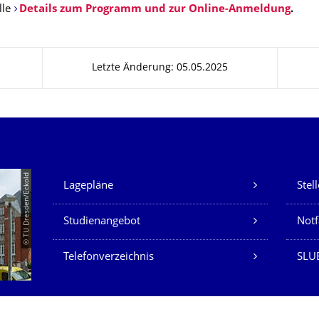
lle
Details zum Programm und zur Online-Anmeldung
.
Letzte Änderung: 05.05.2025
Unsere Dienste
© TU Dresden/Eckold
Lagepläne
Stel
Studienangebot
Not
Telefonverzeichnis
SLU