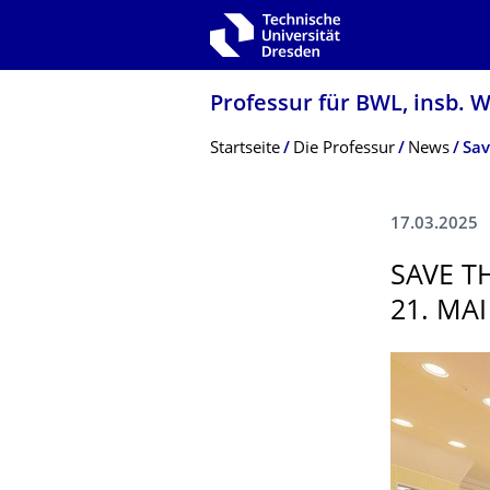
Zur Hauptnavigation springen
Zur Suche springen
Zum Inhalt springen
Professur für BWL, insb. 
Breadcrumb-Menü
Startseite
Die Professur
News
Sav
17.03.2025
SAVE T
21. MAI