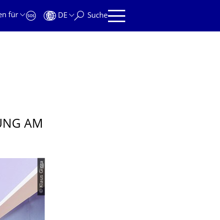
en für
DE
Suche
DUNG AM
© Klaus Gigga