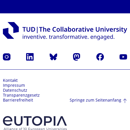
Instagram
LinkedIn
Bluesky
Mastodon
Facebook
Yout
Kontakt
Impressum
Datenschutz
Transparenzgesetz
Springe zum Seitenanfang
Barrierefreiheit