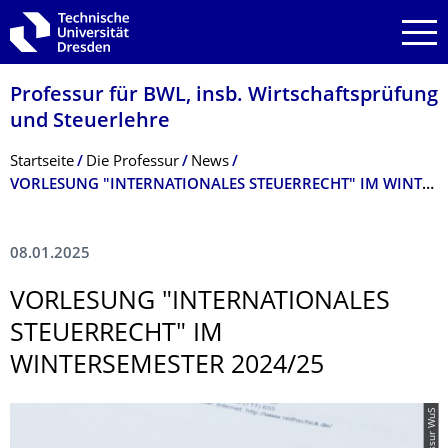
Zur Hauptnavigation springen
Zur Suche springen
Zum Inhalt springen
Professur für BWL, insb. Wirtschaftsprüfung
und Steuerlehre
Breadcrumb-Menü
Startseite
Die Professur
News
VORLESUNG "INTERNATIONALES STEUERRECHT" IM WINTERSEMESTER 2024/25
08.01.2025
VORLESUNG "INTERNATIONALES
STEUERRECHT" IM
WINTERSEMESTER 2024/25
© Professur WuS