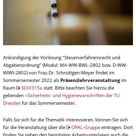
Ankündigung der Vorlesung "Steuerverfahrensrecht und
Abgabenordnung" (Modul: MA-WW-BWL-2802 bzw. D-WW-
WIWI-2802) von Frau Dr. Schnüttgen-Meyer findet im
Sommersemester 2022 als
Präsenzlehrveranstaltung
im
Raum
SCH/315a
statt. Bitte beachten Sie hierzu die
geltenden
Sicherheits- und Hygienevorschriften der TU
Dresden
für das Sommersemester.
Falls Sie sich für die Thematik interessieren, können Sie sich
für die Veranstaltung über die
OPAL-Gruppe
eintragen. Dort
finden Sie neben den benötigten Arbeitsunterlagen auch die