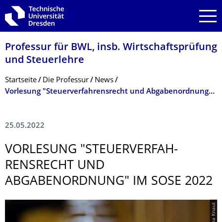
Zur Hauptnavigation springen
Zur Suche springen
Zum Inhalt springen
Professur für BWL, insb. Wirtschaftsprüfung
und Steuerlehre
Breadcrumb-Menü
Startseite
Die Professur
News
Vorlesung "Steuerverfahrensrecht und Abgabenordnung" im SoSe 2022
25.05.2022
VORLESUNG "STEUERVERFAH­
RENSRECHT UND
ABGABENORDNUNG" IM SOSE 2022