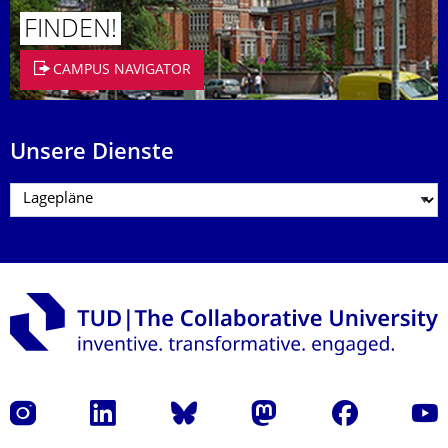
FINDEN!
CAMPUS NAVIGATOR
Unsere Dienste
Instagram
LinkedIn
Bluesky
Mastodon
Facebook
Yout