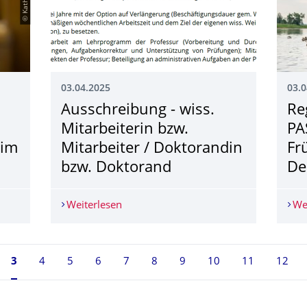
03.04.2025
03.0
Ausschreibung - wiss.
Re
Mitarbeiterin bzw.
PAS
 im
Mitarbeiter / Doktorandin
Fr
bzw. Doktorand
De
fahrensrecht und Abgabenordnung" im SoSe 2025
Weiterlesen
Ausschreibung - wiss. Mitarbeiterin bz
We
Seite 3, aktuell ausgewählt
3
4
5
6
7
8
9
10
11
12