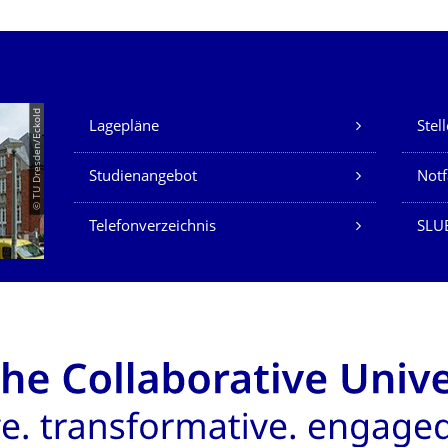
Unsere Dienste
© TU Dresden/Eckold
Lagepläne
Stel
Studienangebot
Not
Telefonverzeichnis
SLU