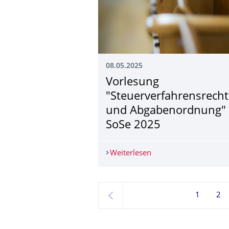
08.05.2025
Vorlesung
"Steuerverfahrens­recht
und Abgabenordnung"
SoSe 2025
Weiterlesen
Vorlesung "Steuerver
1
2
zurück