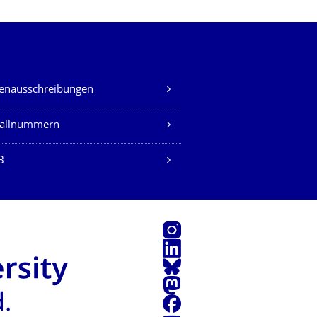
lenausschreibungen
fallnummern
B
Instagram
LinkedIn
Bluesky
Mastodon
Facebook