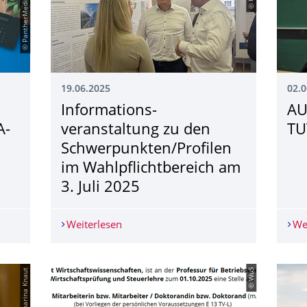
© PantherMedia / stokkete
19.06.2025
02.0
Informations­
AU
A-
veranstaltung zu den
TU
Schwerpunkten/Profilen
im Wahlpflichtbe­reich am
3. Juli 2025
eldung für das WPA-Seminar!
Weiterlesen
Informations­veranstaltung zu den Schw
We
© Katharina Knaut
© WuS