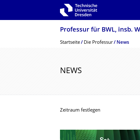
Zur Hauptnavigation springen
Zur Suche springen
Zum Inhalt springen
Professur für BWL, insb. 
Breadcrumb-Menü
Startseite
Die Professur
News
NEWS
Zeitraum festlegen