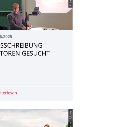
6.2025
SSCHREIBUNG -
TOREN GESUCHT
erpunkten/Profilen im Wahlpflichtbe­reich am 3. Juli 2025
iterlesen
AUSSCHREIBUNG - TUTOREN GESUCHT
© Crispin-Iven Mokry