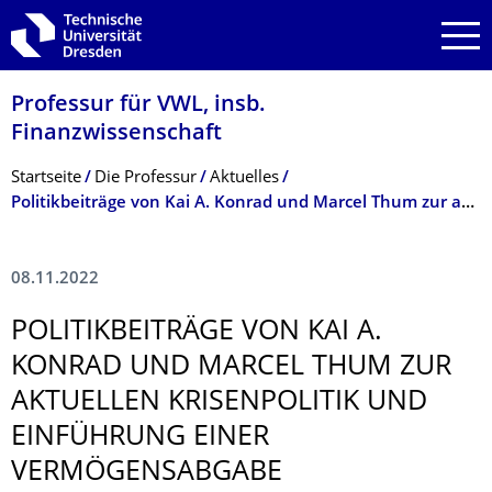
Zur Hauptnavigation springen
Zur Suche springen
Zum Inhalt springen
Professur für VWL, insb.
Finanzwissenschaft
Breadcrumb-Menü
Startseite
Die Professur
Aktuelles
Politikbeiträge von Kai A. Konrad und Marcel Thum zur aktuellen Krisenpolitik und Einführung einer Vermögensabgabe
08.11.2022
POLITIKBEITRÄGE VON KAI A.
KONRAD UND MARCEL THUM ZUR
AKTUELLEN KRISENPOLITIK UND
EINFÜHRUNG EINER
VERMÖGENSABGABE