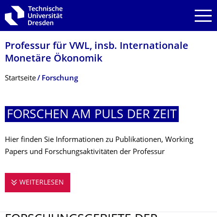
Zur Hauptnavigation springen
Zur Suche springen
Zum Inhalt springen
Professur für VWL, insb. Internationale
Monetäre Ökonomik
Breadcrumb-Menü
Startseite
Forschung
FORSCHEN AM PULS DER ZEIT
Hier finden Sie Informationen zu Publikationen, Working
Papers und Forschungsaktivitäten der Professur
WEITERLESEN
FORSCHEN AM PULS DER ZEIT