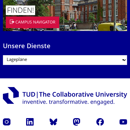
FINDEN!
CAMPUS NAVIGATOR
Unsere Dienste
Instagram
LinkedIn
Bluesky
Mastodon
Facebook
Yout