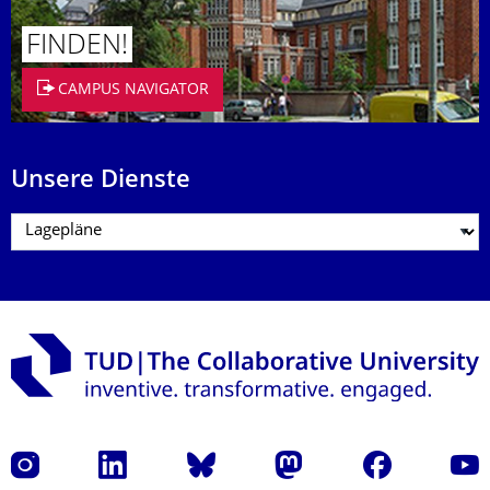
FINDEN!
CAMPUS NAVIGATOR
Unsere Dienste
Instagram
LinkedIn
Bluesky
Mastodon
Facebook
Yout