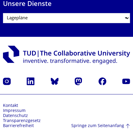
Unsere Dienste
Instagram
LinkedIn
Bluesky
Mastodon
Facebook
Yout
Kontakt
Impressum
Datenschutz
Transparenzgesetz
Springe zum Seitenanfang
Barrierefreiheit