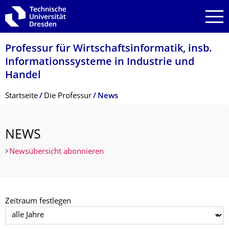
Zur Hauptnavigation springen
Zur Suche springen
Zum Inhalt springen
Professur für Wirtschaftsinfor­matik, insb.
Informationssyste­me in Industrie und
Handel
Breadcrumb-Menü
Startseite
Die Professur
News
NEWS
Newsübersicht abonnieren
Zeitraum festlegen
Jahr auswählen